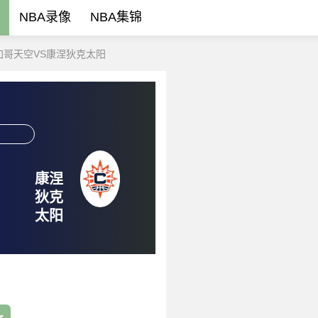
NBA录像
NBA集锦
加哥天空VS康涅狄克太阳
康涅
狄克
太阳