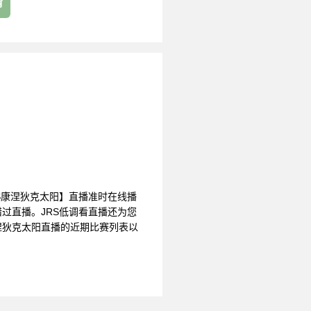
育
哥天空VS康涅狄克太阳】直播准时在线播
过直播。JRS低调看直播还为您
涅狄克太阳直播的近期比赛列表以