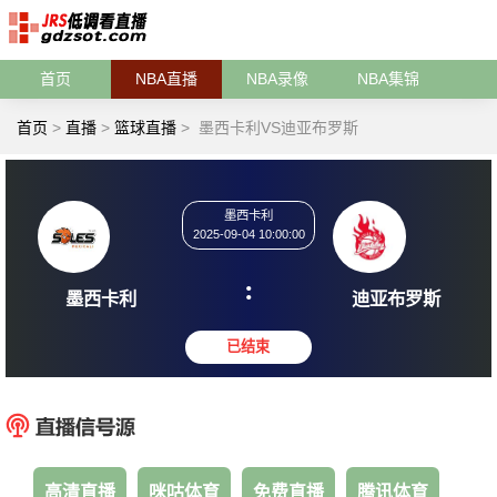
首页
NBA直播
NBA录像
NBA集锦
首页
>
直播
>
篮球直播
>
墨西卡利VS迪亚布罗斯
墨西卡利
2025-09-04 10:00:00
:
墨西卡利
迪亚布
已结束
高清直播
咪咕体育
免费直播
腾讯体育