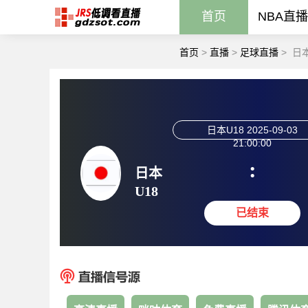
首页
NBA直播
首页
>
直播
>
足球直播
>
日本
日本U18
2025-09-03
21:00:00
:
日本
U18
已结束