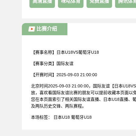
高清直播
咪咕体育
免费直播
腾讯体
比赛介绍
【赛事名称】
日本U18VS葡萄牙U18
【赛事分类】
国际友谊
【开赛时间】
2025-09-03 21:00:00
北京时间2025-09-03 21:00:00，国际友谊【日本U
放，喜欢看国际友谊比赛的朋友可以提前收藏本页面以免
您在本页面索引了相关国际友谊直播、日本U18直播、葡
及两队历史交锋、两队赛程。
本场标签：
日本U18
葡萄牙U18