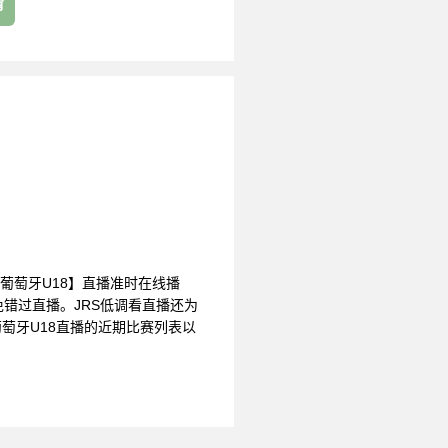
育
18VS葡萄牙U18】直播准时在线播
错过直播。JRS低调看直播还为
萄牙U18直播的近期比赛列表以