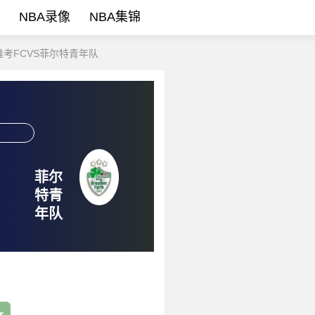
NBA录像
NBA集锦
维考FCVS菲尔特青年队
菲尔
特青
年队