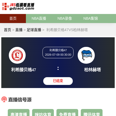
首页
NBA直播
NBA录像
NBA集锦
首页
>
直播
>
足球直播
>
利希滕贝格47VS柏林赫塔
利希滕贝格47
2026-07-09 00:30:00
:
利希滕贝格47
柏林
已结束
高清直播
咪咕体育
免费直播
腾讯体育