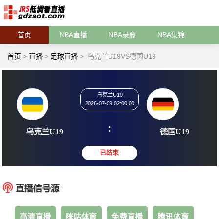
首页
NBA直播
NBA录像
NBA集锦
首页
>
直播
>
足球直播
>
乌克兰U19VS德国U19
乌克兰U19
2026-07-09 02:00:00
:
乌克兰U19
德国U
已结束
高清直播
咪咕体育
免费直播
腾讯体育