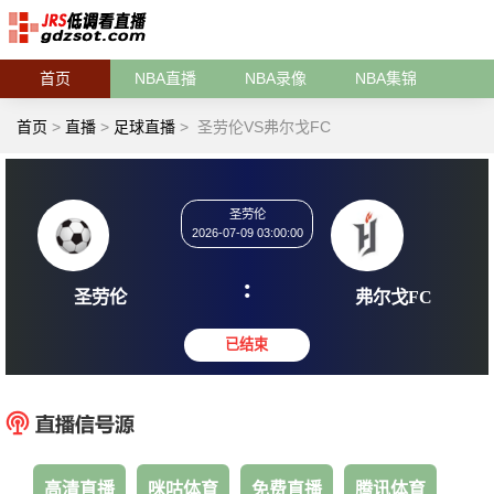
首页
NBA直播
NBA录像
NBA集锦
首页
>
直播
>
足球直播
>
圣劳伦VS弗尔戈FC
圣劳伦
2026-07-09 03:00:00
:
圣劳伦
弗尔戈
已结束
高清直播
咪咕体育
免费直播
腾讯体育