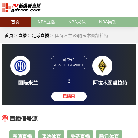
首页
NBA直播
NBA录像
NBA集锦
首页
>
直播
>
足球直播
>
国际米兰VS阿拉木图凯拉特
国际米兰
2025-11-06 04:00:00
:
国际米兰
阿拉木图
已结束
高清直播
咪咕体育
免费直播
腾讯体育