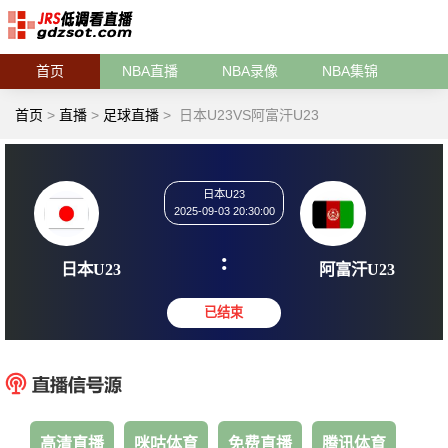
首页
NBA直播
NBA录像
NBA集锦
首页
>
直播
>
足球直播
>
日本U23VS阿富汗U23
日本U23
2025-09-03 20:30:00
:
日本U23
阿富汗
已结束
高清直播
咪咕体育
免费直播
腾讯体育