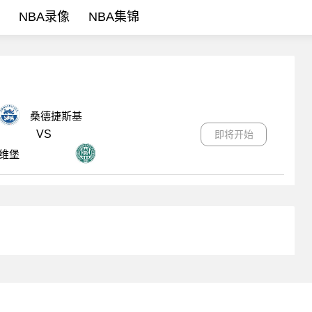
NBA录像
NBA集锦
桑德捷斯基
VS
即将开始
维堡